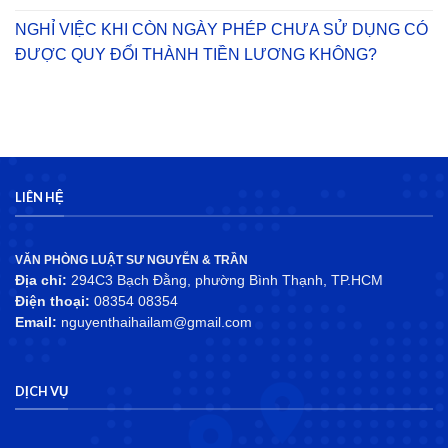
NGHỈ VIỆC KHI CÒN NGÀY PHÉP CHƯA SỬ DỤNG CÓ
ĐƯỢC QUY ĐỔI THÀNH TIỀN LƯƠNG KHÔNG?
LIÊN HỆ
VĂN PHÒNG LUẬT SƯ NGUYỄN & TRẦN
Địa chỉ:
294C3 Bạch Đằng, phường Bình Thạnh, TP.HCM
Điện thoại:
08354 08354
Email:
nguyenthaihailam@gmail.com
DỊCH VỤ