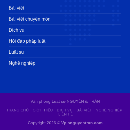
Bài viết
Bài viết chuyên môn
Dịch vụ
Hỏi đáp pháp luật
Luật sư
Nghề nghiệp
Văn phòng Luật sư NGUYỄN & TRẦN
TRANG CHỦ
GIỚI THIỆU
DỊCH VỤ
BÀI VIẾT
NGHỀ NGHIỆP
LIÊN HỆ
Copyright 2026 ©
Vplsnguyentran.com