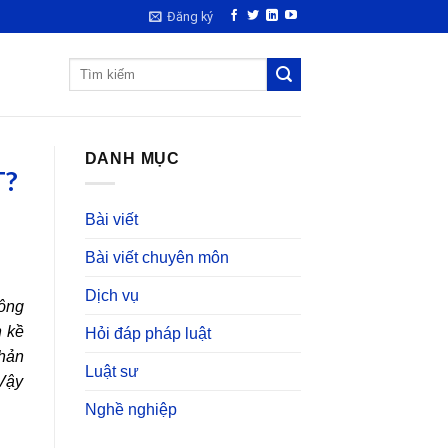
Đăng ký
DANH MỤC
T?
Bài viết
Bài viết chuyên môn
Dịch vụ
hông
n kề
Hỏi đáp pháp luật
phản
Luật sư
Vậy
Nghề nghiệp