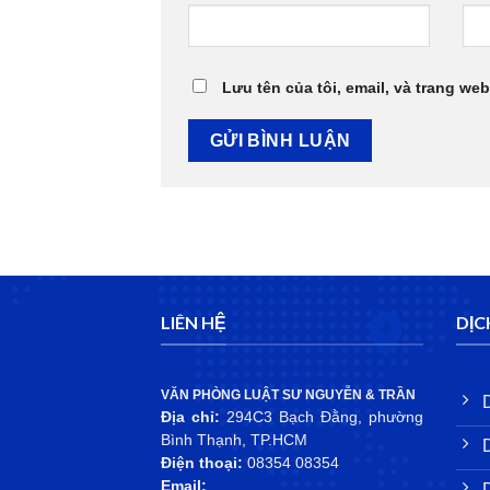
Lưu tên của tôi, email, và trang web
LIÊN HỆ
DỊC
VĂN PHÒNG LUẬT SƯ NGUYỄN & TRẦN
Địa chỉ:
294C3 Bạch Đằng, phường
Bình Thạnh, TP.HCM
Điện thoại:
08354 08354
Email: