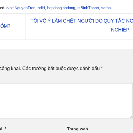
ged
#vplsNguyenTran
,
hdld
,
hopdonglaodong
,
lsBinhThanh
,
sathai
.
TỘI VÔ Ý LÀM CHẾT NGƯỜI DO QUY TẮC N
XÓM?
NGHIỆP
công khai.
Các trường bắt buộc được đánh dấu
*
il
*
Trang web