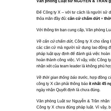
Văn phòng Luật sư NGUYỄN & TRẦN giả
Để Công ty X – với tư cách là người sử
thỏa mãn đầy đủ:
căn cứ chấm dứt
+
thờ
Với thông tin bạn cung cấp, Văn phòng Lu
Về căn cứ chấm dứt
, Công ty X cho rằng
các căn cứ mà người sử dụng lao động 
pháp luật quy định để đánh giá việc hoàn
hoàn thành công việc. Vì vậy, việc Công 
nhận xét của team leader là không phù hợ
Về thời gian thông báo trước
, hợp đồng c
công ty X cần phải thông báo
ít nhất 45 
ngày nhận Quyết định là chưa đúng.
Văn phòng Luật sư Nguyễn & Trần nhận 
Công ty X chưa đúng pháp luật. Vì vậy, b