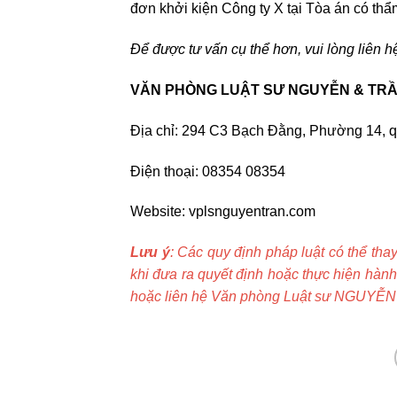
đơn khởi kiện Công ty X tại Tòa án có th
Để được tư vấn cụ thể hơn, vui lòng liên h
VĂN PHÒNG LUẬT SƯ NGUYỄN & TR
Địa chỉ: 294 C3 Bạch Đằng, Phường 14, 
Điện thoại: 08354 08354
Website: vplsnguyentran.com
Lưu ý
: Các quy định pháp luật có thể tha
khi đưa ra quyết định hoặc thực hiện hành
hoặc liên hệ Văn phòng Luật sư NGUYỄN 