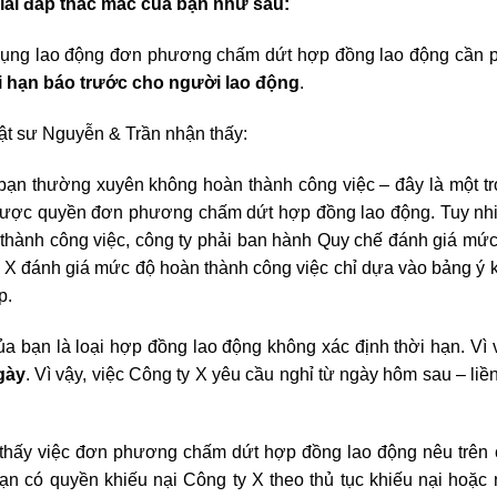
i đáp thắc mắc của bạn như sau:
 dụng lao động đơn phương chấm dứt hợp đồng lao động cần 
i hạn báo trước cho người lao động
.
ật sư Nguyễn & Trần nhận thấy:
 bạn thường xuyên không hoàn thành công việc – đây là một t
được quyền đơn phương chấm dứt hợp đồng lao động. Tuy nhi
 thành công việc, công ty phải ban hành Quy chế đánh giá mứ
ty X đánh giá mức độ hoàn thành công việc chỉ dựa vào bảng ý 
p.
ủa bạn là loại hợp đồng lao động không xác định thời hạn. Vì 
ngày
. Vì vậy, việc Công ty X yêu cầu nghỉ từ ngày hôm sau – liề
thấy việc đơn phương chấm dứt hợp đồng lao động nêu trên 
ạn có quyền khiếu nại Công ty X theo thủ tục khiếu nại hoặc