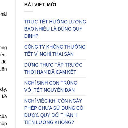
BÀI VIẾT MỚI
phải
TRỰC TẾT HƯỞNG LƯƠNG
BAO NHIÊU LÀ ĐÚNG QUY
ĐỊNH?
CÔNG TY KHÔNG THƯỞNG
rong
TẾT VÌ NGHỈ THAI SẢN
ên,
c độ
DỪNG THỰC TẬP TRƯỚC
kiến
THỜI HẠN ĐÃ CAM KẾT
NGHỈ SINH CON TRÙNG
vậy,
VỚI TẾT NGUYÊN ĐÁN
n kề
NGHỈ VIỆC KHI CÒN NGÀY
PHÉP CHƯA SỬ DỤNG CÓ
ĐƯỢC QUY ĐỔI THÀNH
của
TIỀN LƯƠNG KHÔNG?
 nộp