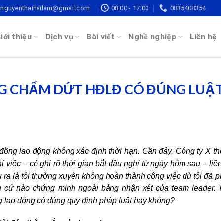
nguyenthaihailam@gmail.com
08:00 - 17:00
0835408354
iới thiệu
Dịch vụ
Bài viết
Nghề nghiệp
Liên hệ
 CHẤM DỨT HĐLĐ CÓ ĐÚNG LUẬ
 đồng lao động không xác định thời hạn. Gần đây, Công ty X t
ỉ việc – có ghi rõ thời gian bắt đầu nghỉ từ ngày hôm sau – liề
 ra là tôi thường xuyên không hoàn thành công việc dù tôi đã 
n cứ nào chứng minh ngoài bảng nhận xét của team leader. 
g lao động có đúng quy định pháp luật hay không?