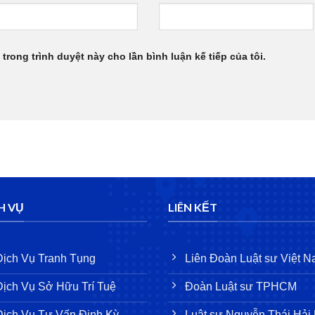
 trong trình duyệt này cho lần bình luận kế tiếp của tôi.
H VỤ
LIÊN KẾT
Dịch Vụ Tranh Tụng
Liên Đoàn Luật sư Việt 
Dịch Vụ Sở Hữu Trí Tuệ
Đoàn Luật sư TPHCM
Dịch Vụ Tư Vấn Định Kỳ
Luật sư Nguyễn Thái Hải