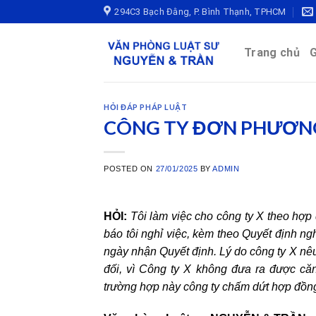
Skip
294C3 Bạch Đằng, P. Bình Thạnh, TPHCM
to
content
Trang chủ
G
HỎI ĐÁP PHÁP LUẬT
CÔNG TY ĐƠN PHƯƠNG
POSTED ON
27/01/2025
BY
ADMIN
HỎI:
Tôi làm việc cho công ty X theo hợp
báo tôi nghỉ việc, kèm theo Quyết định ngh
ngày nhận Quyết định. Lý do công ty X nêu
đối, vì Công ty X không đưa ra được că
trường hợp này công ty chấm dứt hợp đồn