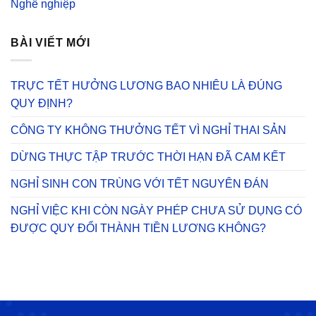
Nghề nghiệp
BÀI VIẾT MỚI
TRỰC TẾT HƯỞNG LƯƠNG BAO NHIÊU LÀ ĐÚNG
QUY ĐỊNH?
CÔNG TY KHÔNG THƯỞNG TẾT VÌ NGHỈ THAI SẢN
DỪNG THỰC TẬP TRƯỚC THỜI HẠN ĐÃ CAM KẾT
NGHỈ SINH CON TRÙNG VỚI TẾT NGUYÊN ĐÁN
NGHỈ VIỆC KHI CÒN NGÀY PHÉP CHƯA SỬ DỤNG CÓ
ĐƯỢC QUY ĐỔI THÀNH TIỀN LƯƠNG KHÔNG?