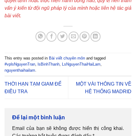
quyết định hoặc thực hiện hành động nào, quý vị nên tham
vấn ý kiến từ đội ngũ pháp lý của mình hoặc liên hệ tác giả
bài viết.
This entry was posted in
Bài viết chuyên môn
and tagged
#vplsNguyenTran
,
lsBinhThanh
,
LsNguyenThaiHaiLam
,
nguyenthaihailam
.
THỜI HẠN TẠM GIAM ĐỂ
MỘT VÀI THÔNG TIN VỀ
ĐIỀU TRA
HỆ THỐNG MADRID
Để lại một bình luận
Email của bạn sẽ không được hiển thị công khai.
Các trường bắt buộc được đánh dấu
*